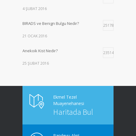
4 ŞUBAT 2016
BIRADS ve Benign Bulgu Nedir?
251785
21 OCAK 2016
Anekoik Kist Nedir?
235140
25 ŞUBAT 2016
Mamografi Nedir ve Sonucu Ne Zaman
137967
Çıkar?
18 KASIM 2022
Ekmel Tezel
Muayenehanesi
Evre 3 Meme Kanserinde Tedavi
Haritada Bul
112897
17 ŞUBAT 2016
Randevu Alın!